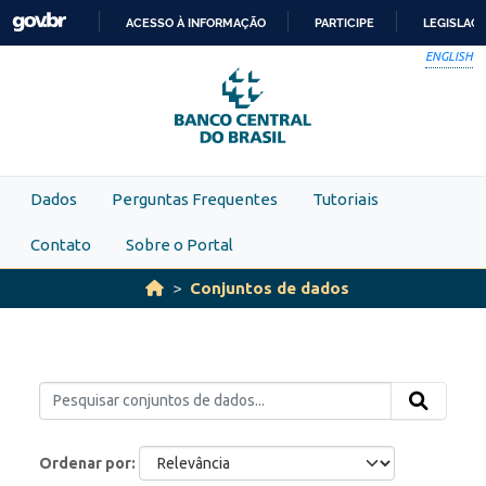
Skip to main content
ACESSO À INFORMAÇÃO
PARTICIPE
LEGISLAÇ
IR
ENGLISH
PARA
O
CONTEÚDO
Dados
Perguntas Frequentes
Tutoriais
Contato
Sobre o Portal
Conjuntos de dados
Ordenar por