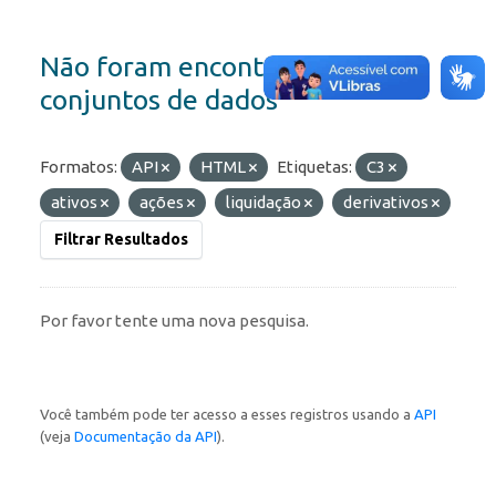
Não foram encontrados
conjuntos de dados
Formatos:
API
HTML
Etiquetas:
C3
ativos
ações
liquidação
derivativos
Filtrar Resultados
Por favor tente uma nova pesquisa.
Você também pode ter acesso a esses registros usando a
API
(veja
Documentação da API
).