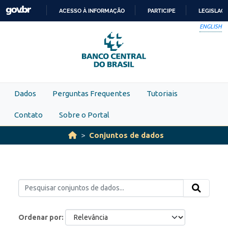
Skip to main content
ACESSO À INFORMAÇÃO
PARTICIPE
LEGISLAÇ
IR
ENGLISH
PARA
O
CONTEÚDO
Dados
Perguntas Frequentes
Tutoriais
Contato
Sobre o Portal
Conjuntos de dados
Ordenar por