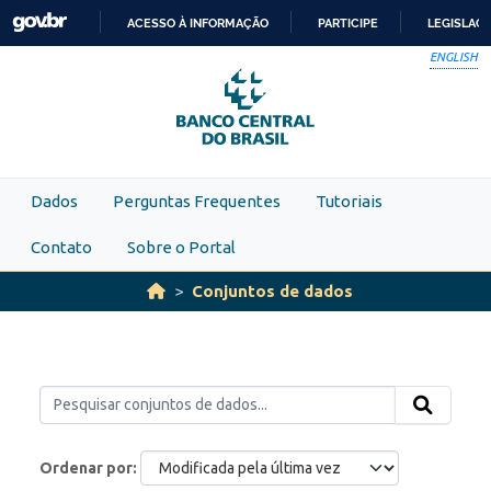
Skip to main content
ACESSO À INFORMAÇÃO
PARTICIPE
LEGISLAÇ
IR
ENGLISH
PARA
O
CONTEÚDO
Dados
Perguntas Frequentes
Tutoriais
Contato
Sobre o Portal
Conjuntos de dados
Ordenar por