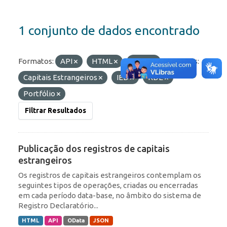
1 conjunto de dados encontrado
Formatos:
API
HTML
JSON
Etiquetas:
Capitais Estrangeiros
IED
RDE
Portfólio
Filtrar Resultados
Publicação dos registros de capitais
estrangeiros
Os registros de capitais estrangeiros contemplam os
seguintes tipos de operações, criadas ou encerradas
em cada período data-base, no âmbito do sistema de
Registro Declaratório...
HTML
API
OData
JSON