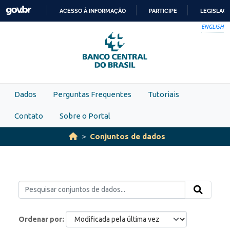
Skip to main content
ACESSO À INFORMAÇÃO
PARTICIPE
LEGISLAÇ
IR
ENGLISH
PARA
O
CONTEÚDO
Dados
Perguntas Frequentes
Tutoriais
Contato
Sobre o Portal
Conjuntos de dados
Ordenar por