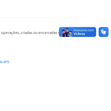
e operações, criadas ou encerradas em cada
a API
).