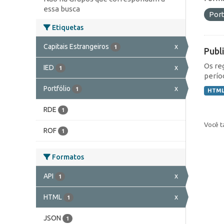
essa busca
Port
Etiquetas
Capitais Estrangeiros
x
1
Publ
Os re
IED
x
1
perío
Portfólio
x
1
HTM
RDE
1
Você t
ROF
1
Formatos
API
x
1
HTML
x
1
JSON
1