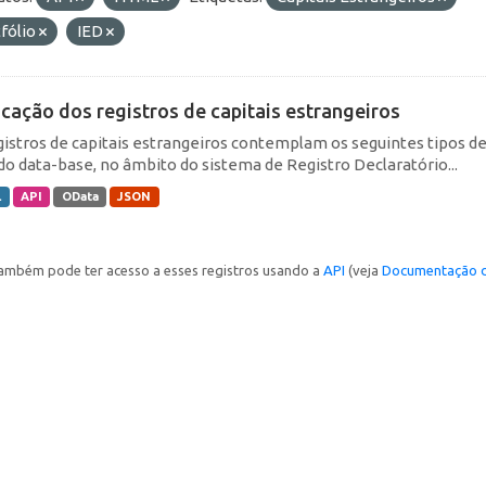
fólio
IED
icação dos registros de capitais estrangeiros
gistros de capitais estrangeiros contemplam os seguintes tipos d
do data-base, no âmbito do sistema de Registro Declaratório...
L
API
OData
JSON
ambém pode ter acesso a esses registros usando a
API
(veja
Documentação d