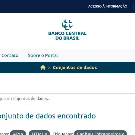
ACESSO À INFORMAÇÃO
IR
PARA
O
CONTEÚDO
Contato
Sobre o Portal
Conjuntos de dados
onjunto de dados encontrado
tos:
API
HTML
Etiquetas:
Capitais Estrangeiros