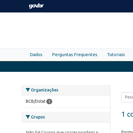
Skip to main content
Dados
Perguntas Frequentes
Tutoriais
Organizações
BCB/Dstat
1
1 c
Grupos
Forma
Não há Grupos que correspondam a