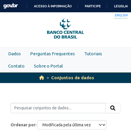
Skip to main content
ACESSO À INFORMAÇÃO
PARTICIPE
LEGISLAÇ
IR
ENGLISH
PARA
O
CONTEÚDO
Dados
Perguntas Frequentes
Tutoriais
Contato
Sobre o Portal
Conjuntos de dados
Ordenar por