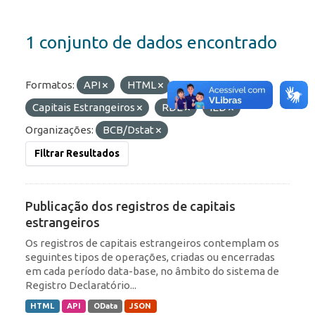
1 conjunto de dados encontrado
Formatos:
API
HTML
Etiquetas:
Capitais Estrangeiros
RDE
IED
Organizações:
BCB/Dstat
Filtrar Resultados
Publicação dos registros de capitais
estrangeiros
Os registros de capitais estrangeiros contemplam os
seguintes tipos de operações, criadas ou encerradas
em cada período data-base, no âmbito do sistema de
Registro Declaratório...
HTML
API
OData
JSON