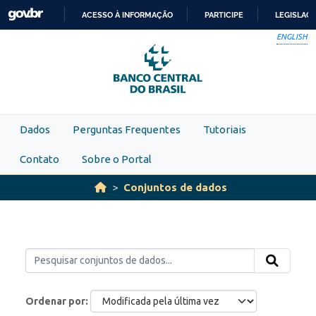
Skip to main content
ACESSO À INFORMAÇÃO
PARTICIPE
LEGISLAÇ
IR
ENGLISH
PARA
O
CONTEÚDO
Dados
Perguntas Frequentes
Tutoriais
Contato
Sobre o Portal
Conjuntos de dados
Ordenar por