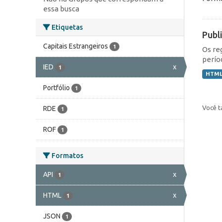
essa busca
Etiquetas
Publ
Capitais Estrangeiros
1
Os re
perío
IED
x
1
HTM
Portfólio
1
Você t
RDE
1
ROF
1
Formatos
API
x
1
HTML
x
1
JSON
1