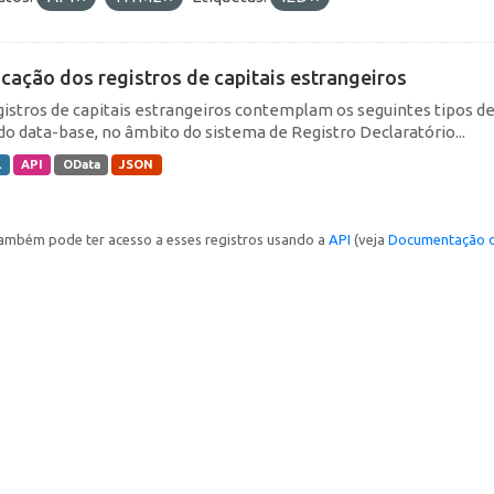
icação dos registros de capitais estrangeiros
gistros de capitais estrangeiros contemplam os seguintes tipos d
do data-base, no âmbito do sistema de Registro Declaratório...
L
API
OData
JSON
ambém pode ter acesso a esses registros usando a
API
(veja
Documentação d