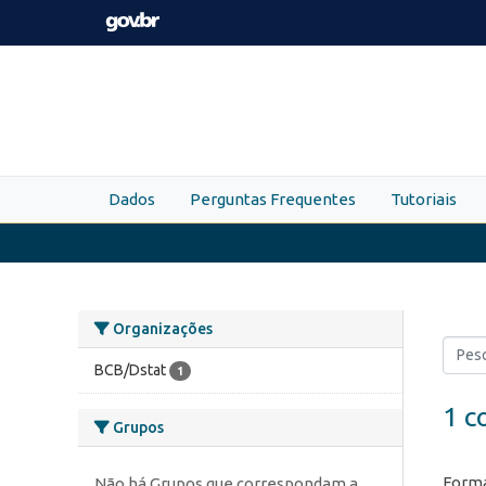
Skip to main content
Dados
Perguntas Frequentes
Tutoriais
Organizações
BCB/Dstat
1
1 c
Grupos
Forma
Não há Grupos que correspondam a