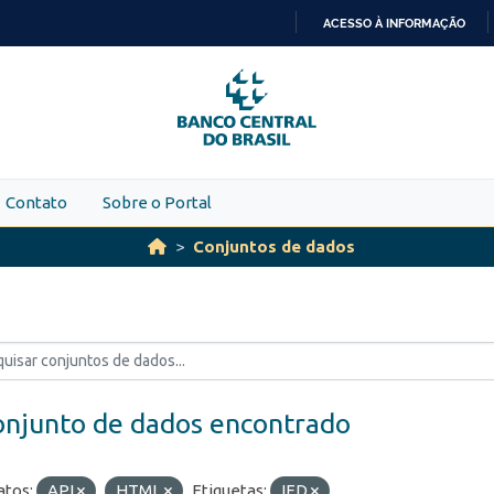
ACESSO À INFORMAÇÃO
IR
PARA
O
CONTEÚDO
Contato
Sobre o Portal
Conjuntos de dados
onjunto de dados encontrado
tos:
API
HTML
Etiquetas:
IED