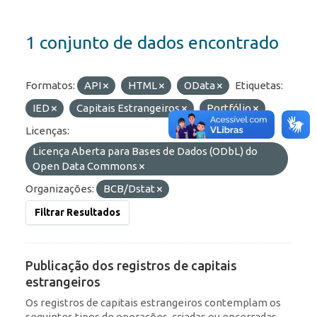
1 conjunto de dados encontrado
Formatos:
API
HTML
OData
Etiquetas:
IED
Capitais Estrangeiros
Portfólio
Licenças:
Licença Aberta para Bases de Dados (ODbL) do
Open Data Commons
Organizações:
BCB/Dstat
Filtrar Resultados
Publicação dos registros de capitais
estrangeiros
Os registros de capitais estrangeiros contemplam os
seguintes tipos de operações, criadas ou encerradas