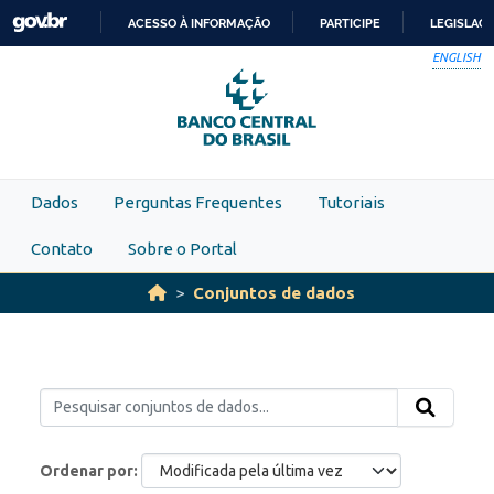
Skip to main content
ACESSO À INFORMAÇÃO
PARTICIPE
LEGISLAÇ
IR
ENGLISH
PARA
O
CONTEÚDO
Dados
Perguntas Frequentes
Tutoriais
Contato
Sobre o Portal
Conjuntos de dados
Ordenar por