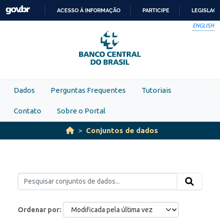
Skip to main content
ACESSO À INFORMAÇÃO
PARTICIPE
LEGISLAÇ
IR
ENGLISH
PARA
O
CONTEÚDO
Dados
Perguntas Frequentes
Tutoriais
Contato
Sobre o Portal
Conjuntos de dados
Ordenar por