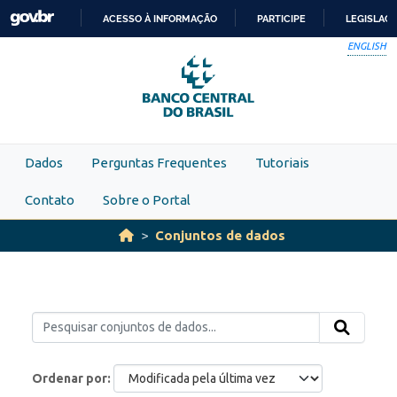
Skip to main content
ACESSO À INFORMAÇÃO
PARTICIPE
LEGISLAÇ
IR
ENGLISH
PARA
O
CONTEÚDO
Dados
Perguntas Frequentes
Tutoriais
Contato
Sobre o Portal
Conjuntos de dados
Ordenar por