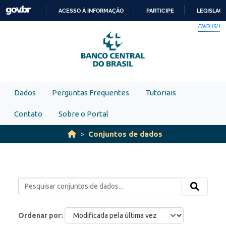
Skip to main content
ACESSO À INFORMAÇÃO
PARTICIPE
LEGISLAÇ
IR
ENGLISH
PARA
O
CONTEÚDO
Dados
Perguntas Frequentes
Tutoriais
Contato
Sobre o Portal
Conjuntos de dados
Ordenar por