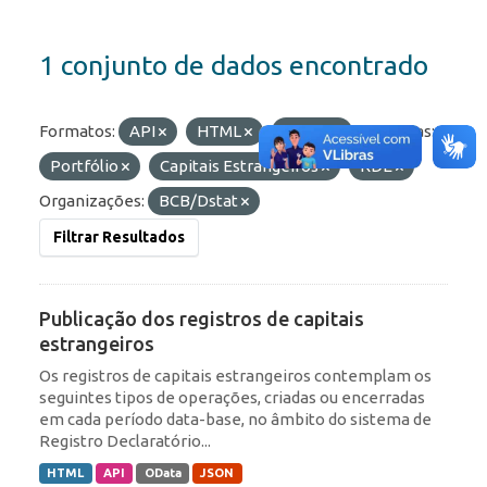
1 conjunto de dados encontrado
Formatos:
API
HTML
OData
Etiquetas:
Portfólio
Capitais Estrangeiros
RDE
Organizações:
BCB/Dstat
Filtrar Resultados
Publicação dos registros de capitais
estrangeiros
Os registros de capitais estrangeiros contemplam os
seguintes tipos de operações, criadas ou encerradas
em cada período data-base, no âmbito do sistema de
Registro Declaratório...
HTML
API
OData
JSON