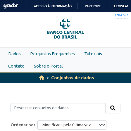
Skip to main content
ACESSO À INFORMAÇÃO
PARTICIPE
LEGISLAÇ
IR
ENGLISH
PARA
O
CONTEÚDO
Dados
Perguntas Frequentes
Tutoriais
Contato
Sobre o Portal
Conjuntos de dados
Ordenar por