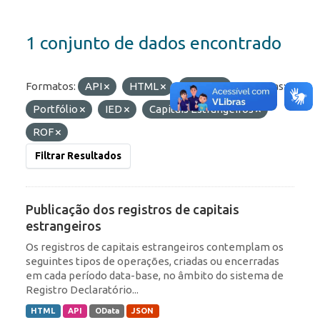
1 conjunto de dados encontrado
Formatos:
API
HTML
OData
Etiquetas:
Portfólio
IED
Capitais Estrangeiros
ROF
Filtrar Resultados
Publicação dos registros de capitais
estrangeiros
Os registros de capitais estrangeiros contemplam os
seguintes tipos de operações, criadas ou encerradas
em cada período data-base, no âmbito do sistema de
Registro Declaratório...
HTML
API
OData
JSON