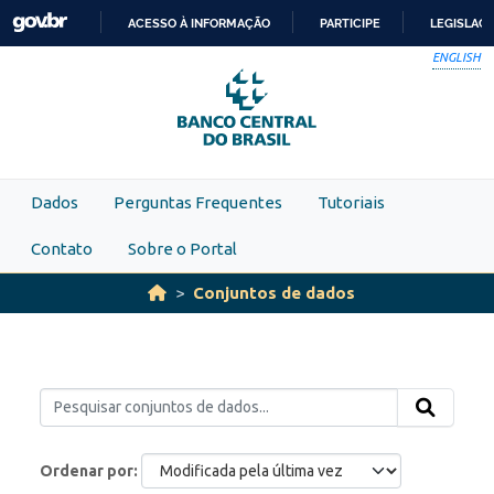
Skip to main content
ACESSO À INFORMAÇÃO
PARTICIPE
LEGISLAÇ
IR
ENGLISH
PARA
O
CONTEÚDO
Dados
Perguntas Frequentes
Tutoriais
Contato
Sobre o Portal
Conjuntos de dados
Ordenar por