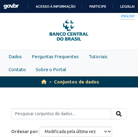
Skip to main content
ACESSO À INFORMAÇÃO
PARTICIPE
LEGISLAÇ
IR
ENGLISH
PARA
O
CONTEÚDO
Dados
Perguntas Frequentes
Tutoriais
Contato
Sobre o Portal
Conjuntos de dados
Ordenar por