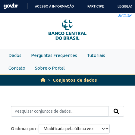
Skip to main content
ACESSO À INFORMAÇÃO
PARTICIPE
LEGISLAÇ
IR
ENGLISH
PARA
O
CONTEÚDO
Dados
Perguntas Frequentes
Tutoriais
Contato
Sobre o Portal
Conjuntos de dados
Ordenar por