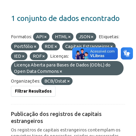
1 conjunto de dados encontrado
Formatos:
API
HTML
JSON
Etiquetas:
Portfólio
RDE
Capitais Estrangeiros
IED
ROF
Licenças:
Licença Aberta para Bases de Dados (ODbL) do
Open Data Commons
Organizações:
BCB/Dstat
Filtrar Resultados
Publicação dos registros de capitais
estrangeiros
Os registros de capitais estrangeiros contemplam os
seguintes tipos de operações, criadas ou encerradas