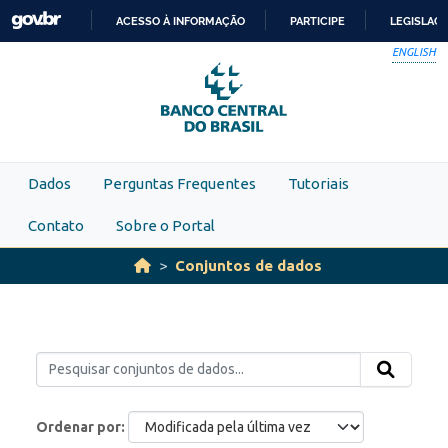
Skip to main content
ACESSO À INFORMAÇÃO
PARTICIPE
LEGISLAÇ
IR
ENGLISH
PARA
O
CONTEÚDO
Dados
Perguntas Frequentes
Tutoriais
Contato
Sobre o Portal
Conjuntos de dados
Ordenar por