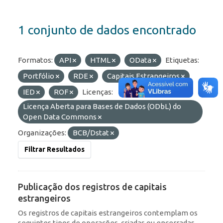
1 conjunto de dados encontrado
Formatos:
API
HTML
OData
Etiquetas:
Portfólio
RDE
Capitais Estrangeiros
IED
ROF
Licenças:
Licença Aberta para Bases de Dados (ODbL) do
Open Data Commons
Organizações:
BCB/Dstat
Filtrar Resultados
Publicação dos registros de capitais
estrangeiros
Os registros de capitais estrangeiros contemplam os
seguintes tipos de operações, criadas ou encerradas