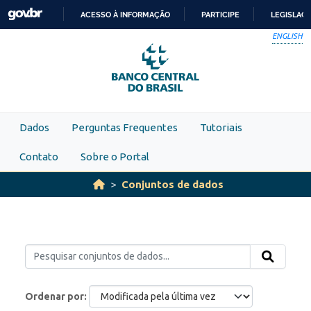
Skip to main content
ACESSO À INFORMAÇÃO
PARTICIPE
LEGISLAÇ
IR
ENGLISH
PARA
O
CONTEÚDO
Dados
Perguntas Frequentes
Tutoriais
Contato
Sobre o Portal
Conjuntos de dados
Ordenar por