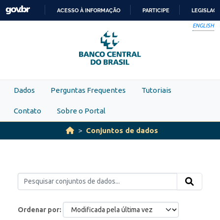
Skip to main content
ACESSO À INFORMAÇÃO
PARTICIPE
LEGISLAÇ
IR
ENGLISH
PARA
O
CONTEÚDO
Dados
Perguntas Frequentes
Tutoriais
Contato
Sobre o Portal
Conjuntos de dados
Ordenar por