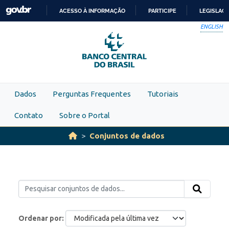
Skip to main content
ACESSO À INFORMAÇÃO
PARTICIPE
LEGISLAÇ
IR
ENGLISH
PARA
O
CONTEÚDO
Dados
Perguntas Frequentes
Tutoriais
Contato
Sobre o Portal
Conjuntos de dados
Ordenar por