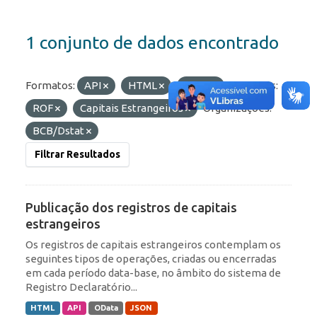
1 conjunto de dados encontrado
Formatos:
API
HTML
JSON
Etiquetas:
ROF
Capitais Estrangeiros
Organizações:
BCB/Dstat
Filtrar Resultados
Publicação dos registros de capitais
estrangeiros
Os registros de capitais estrangeiros contemplam os
seguintes tipos de operações, criadas ou encerradas
em cada período data-base, no âmbito do sistema de
Registro Declaratório...
HTML
API
OData
JSON