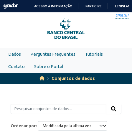
Skip to main content
ACESSO À INFORMAÇÃO
PARTICIPE
LEGISLAÇ
IR
ENGLISH
PARA
O
CONTEÚDO
Dados
Perguntas Frequentes
Tutoriais
Contato
Sobre o Portal
Conjuntos de dados
Ordenar por