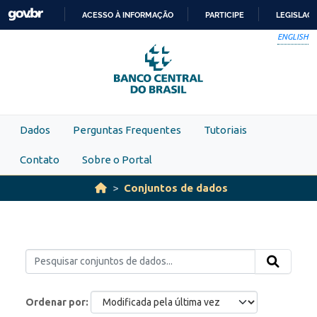
Skip to main content
ACESSO À INFORMAÇÃO
PARTICIPE
LEGISLAÇ
IR
ENGLISH
PARA
O
CONTEÚDO
Dados
Perguntas Frequentes
Tutoriais
Contato
Sobre o Portal
Conjuntos de dados
Ordenar por