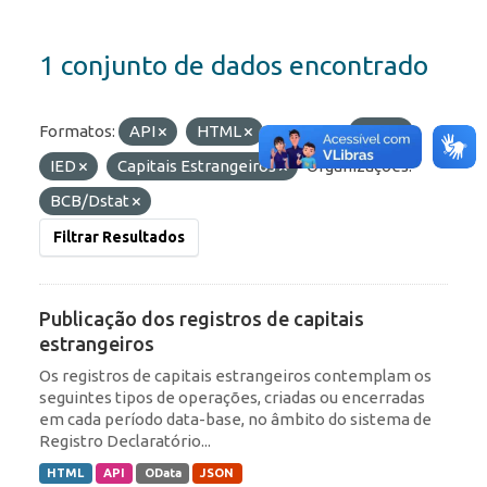
1 conjunto de dados encontrado
Formatos:
API
HTML
Etiquetas:
ROF
IED
Capitais Estrangeiros
Organizações:
BCB/Dstat
Filtrar Resultados
Publicação dos registros de capitais
estrangeiros
Os registros de capitais estrangeiros contemplam os
seguintes tipos de operações, criadas ou encerradas
em cada período data-base, no âmbito do sistema de
Registro Declaratório...
HTML
API
OData
JSON