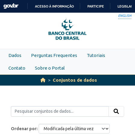
Skip to main content
ACESSO À INFORMAÇÃO
PARTICIPE
LEGISLAÇ
IR
ENGLISH
PARA
O
CONTEÚDO
Dados
Perguntas Frequentes
Tutoriais
Contato
Sobre o Portal
Conjuntos de dados
Ordenar por