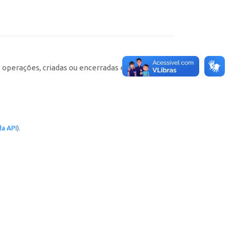
e operações, criadas ou encerradas em cada
a API
).