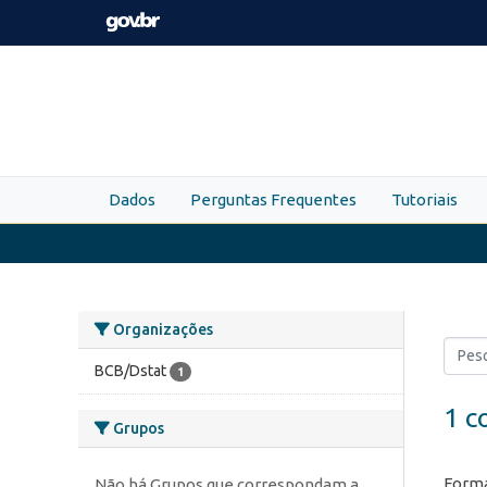
Skip to main content
Dados
Perguntas Frequentes
Tutoriais
Organizações
BCB/Dstat
1
1 c
Grupos
Forma
Não há Grupos que correspondam a