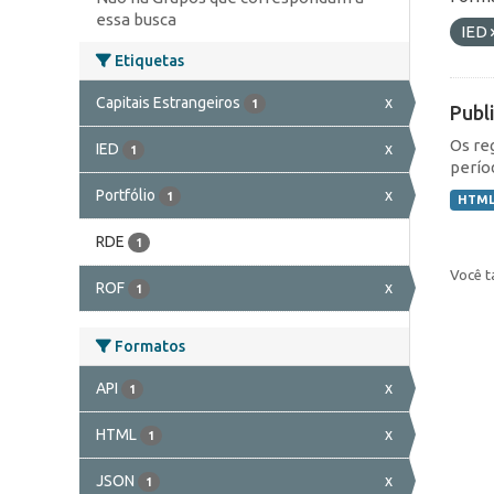
essa busca
IED
Etiquetas
Capitais Estrangeiros
x
1
Publ
Os re
IED
x
1
perío
Portfólio
x
1
HTM
RDE
1
Você t
ROF
x
1
Formatos
API
x
1
HTML
x
1
JSON
x
1