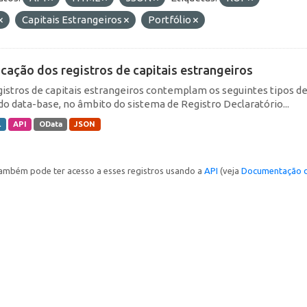
Capitais Estrangeiros
Portfólio
icação dos registros de capitais estrangeiros
gistros de capitais estrangeiros contemplam os seguintes tipos d
do data-base, no âmbito do sistema de Registro Declaratório...
L
API
OData
JSON
ambém pode ter acesso a esses registros usando a
API
(veja
Documentação d