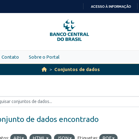
ACESSO À INFORMAÇÃO
IR
PARA
O
CONTEÚDO
Contato
Sobre o Portal
Conjuntos de dados
onjunto de dados encontrado
tos:
API
HTML
JSON
Etiquetas:
ROF