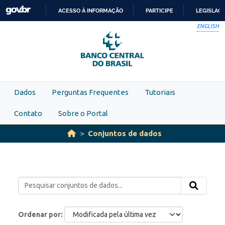
Skip to main content
ACESSO À INFORMAÇÃO
PARTICIPE
LEGISLAÇ
IR
ENGLISH
PARA
O
CONTEÚDO
Dados
Perguntas Frequentes
Tutoriais
Contato
Sobre o Portal
Conjuntos de dados
Ordenar por