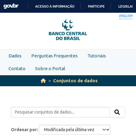
Skip to main content
ACESSO À INFORMAÇÃO
PARTICIPE
LEGISLAÇ
IR
ENGLISH
PARA
O
CONTEÚDO
Dados
Perguntas Frequentes
Tutoriais
Contato
Sobre o Portal
Conjuntos de dados
Ordenar por