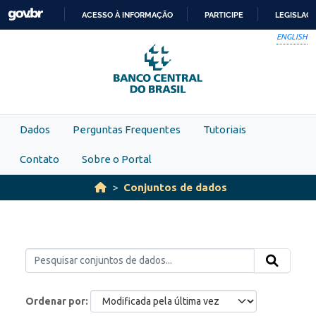
Skip to main content
ACESSO À INFORMAÇÃO
PARTICIPE
LEGISLAÇ
IR
ENGLISH
PARA
O
CONTEÚDO
Dados
Perguntas Frequentes
Tutoriais
Contato
Sobre o Portal
Conjuntos de dados
Ordenar por