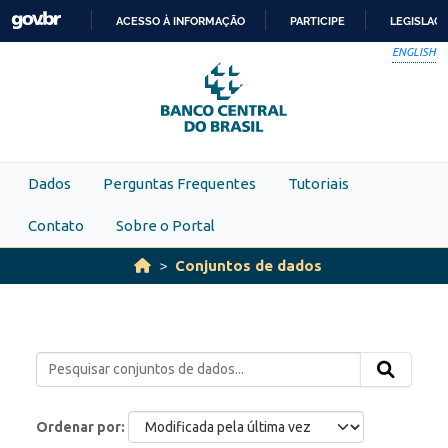
Skip to main content
ACESSO À INFORMAÇÃO
PARTICIPE
LEGISLAÇ
IR
ENGLISH
PARA
O
CONTEÚDO
Dados
Perguntas Frequentes
Tutoriais
Contato
Sobre o Portal
Conjuntos de dados
Ordenar por