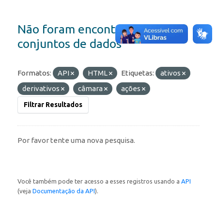
Não foram encontrados
conjuntos de dados
Formatos:
API
HTML
Etiquetas:
ativos
derivativos
câmara
ações
Filtrar Resultados
Por favor tente uma nova pesquisa.
Você também pode ter acesso a esses registros usando a
API
(veja
Documentação da API
).