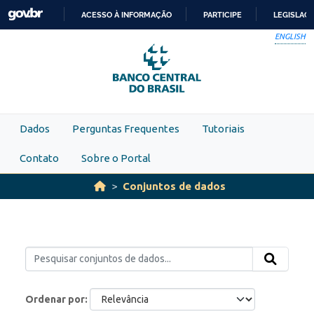
Skip to main content
ACESSO À INFORMAÇÃO
PARTICIPE
LEGISLAÇ
IR
ENGLISH
PARA
O
CONTEÚDO
Dados
Perguntas Frequentes
Tutoriais
Contato
Sobre o Portal
Conjuntos de dados
Ordenar por