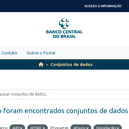
ACESSO À INFORMAÇÃO
IR
PARA
O
CONTEÚDO
Contato
Sobre o Portal
Conjuntos de dados
 foram encontrados conjuntos de dados
tos:
API
HTML
Etiquetas:
ativos
liquidação