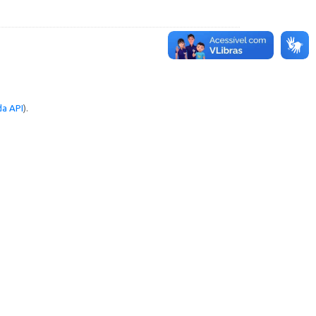
a API
).