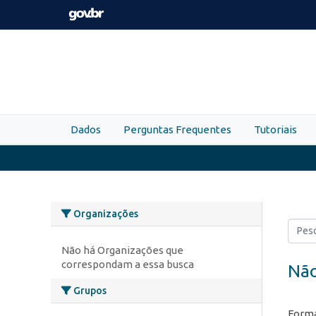
Skip to main content
Dados
Perguntas Frequentes
Tutoriais
Organizações
Não há Organizações que
correspondam a essa busca
Não
Grupos
Forma