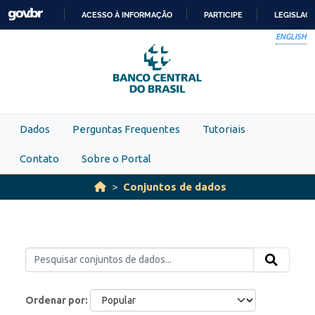
Skip to main content
ACESSO À INFORMAÇÃO
PARTICIPE
LEGISLAÇ
IR
ENGLISH
PARA
O
CONTEÚDO
Dados
Perguntas Frequentes
Tutoriais
Contato
Sobre o Portal
Conjuntos de dados
Ordenar por