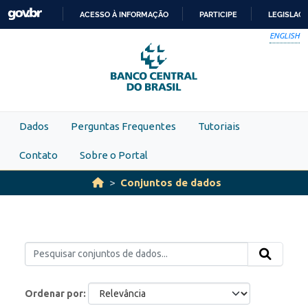
Skip to main content
ACESSO À INFORMAÇÃO
PARTICIPE
LEGISLAÇ
IR
ENGLISH
PARA
O
CONTEÚDO
Dados
Perguntas Frequentes
Tutoriais
Contato
Sobre o Portal
Conjuntos de dados
Ordenar por