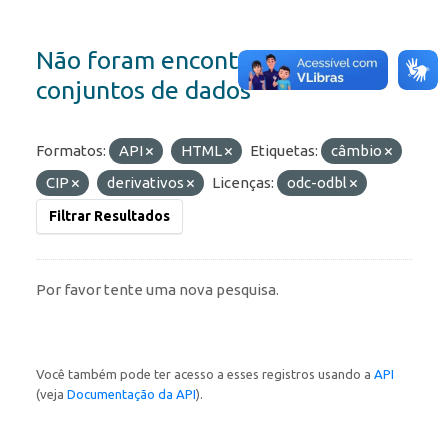
Não foram encontrados
conjuntos de dados
Formatos:
API
HTML
Etiquetas:
câmbio
CIP
derivativos
Licenças:
odc-odbl
Filtrar Resultados
Por favor tente uma nova pesquisa.
Você também pode ter acesso a esses registros usando a
API
(veja
Documentação da API
).