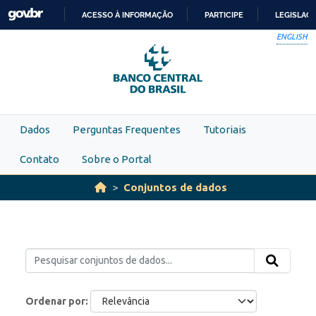
Skip to main content
ACESSO À INFORMAÇÃO
PARTICIPE
LEGISLAÇ
IR
ENGLISH
PARA
O
CONTEÚDO
Dados
Perguntas Frequentes
Tutoriais
Contato
Sobre o Portal
Conjuntos de dados
Ordenar por