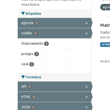
essa busca
agrí
Etiquetas
agrícola
x
1
Matr
Dados
crédito
x
1
em in
financiamento
1
HTM
proagro
1
Você t
rural
1
Formatos
API
x
1
HTML
x
1
JSON
x
1