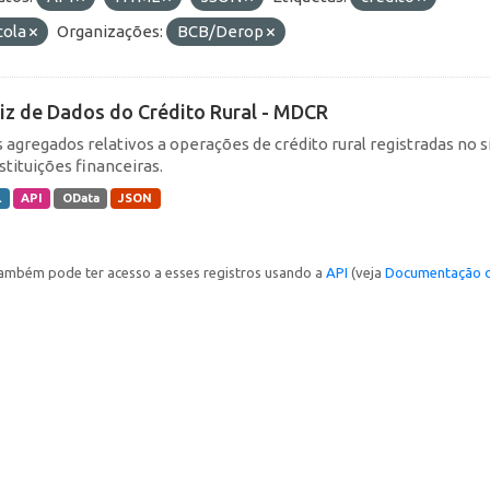
cola
Organizações:
BCB/Derop
iz de Dados do Crédito Rural - MDCR
 agregados relativos a operações de crédito rural registradas no s
stituições financeiras.
L
API
OData
JSON
ambém pode ter acesso a esses registros usando a
API
(veja
Documentação d