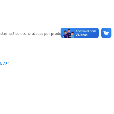
istema Sicor, contratadas por produtores rurais
a API
).