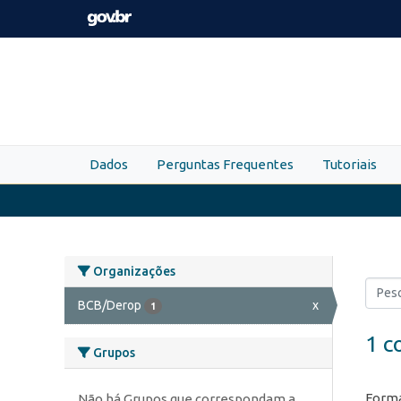
Skip to main content
Dados
Perguntas Frequentes
Tutoriais
Organizações
BCB/Derop
x
1
1 c
Grupos
Forma
Não há Grupos que correspondam a