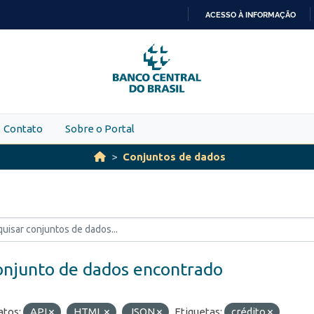
ACESSO À INFORMAÇÃO
IR
PARA
O
CONTEÚDO
Contato
Sobre o Portal
Conjuntos de dados
onjunto de dados encontrado
tos:
API
HTML
JSON
Etiquetas:
crédito