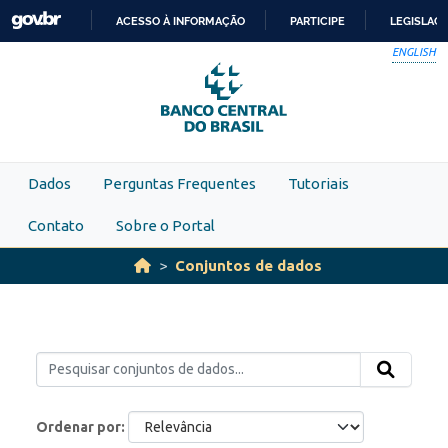
Skip to main content
ACESSO À INFORMAÇÃO
PARTICIPE
LEGISLAÇ
IR
ENGLISH
PARA
O
CONTEÚDO
Dados
Perguntas Frequentes
Tutoriais
Contato
Sobre o Portal
Conjuntos de dados
Ordenar por