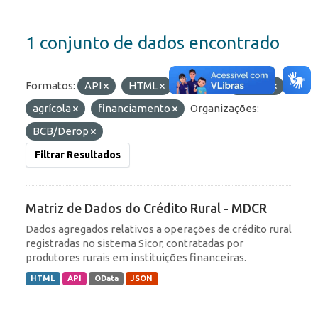
1 conjunto de dados encontrado
Formatos:
API
HTML
Etiquetas:
crédito
agrícola
financiamento
Organizações:
BCB/Derop
Filtrar Resultados
Matriz de Dados do Crédito Rural - MDCR
Dados agregados relativos a operações de crédito rural
registradas no sistema Sicor, contratadas por
produtores rurais em instituições financeiras.
HTML
API
OData
JSON