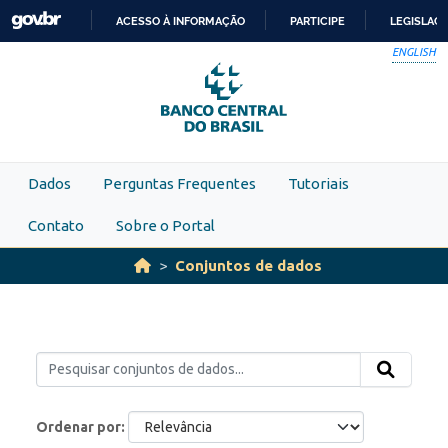
Skip to main content
ACESSO À INFORMAÇÃO
PARTICIPE
LEGISLAÇ
IR
ENGLISH
PARA
O
CONTEÚDO
Dados
Perguntas Frequentes
Tutoriais
Contato
Sobre o Portal
Conjuntos de dados
Ordenar por