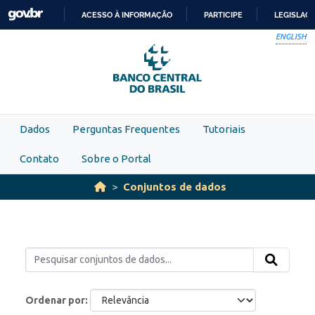
Skip to main content
ACESSO À INFORMAÇÃO
PARTICIPE
LEGISLAÇ
IR
ENGLISH
PARA
O
CONTEÚDO
Dados
Perguntas Frequentes
Tutoriais
Contato
Sobre o Portal
Conjuntos de dados
Ordenar por