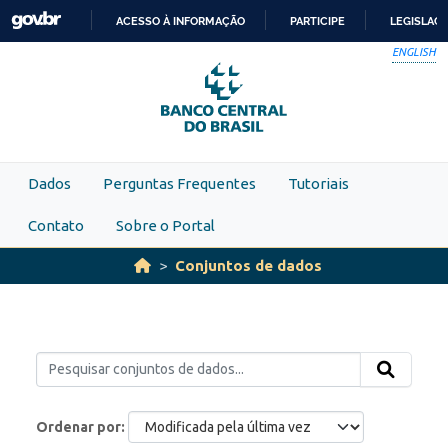
Skip to main content
ACESSO À INFORMAÇÃO
PARTICIPE
LEGISLAÇ
IR
ENGLISH
PARA
O
CONTEÚDO
Dados
Perguntas Frequentes
Tutoriais
Contato
Sobre o Portal
Conjuntos de dados
Ordenar por