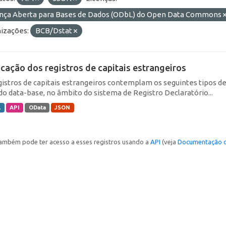
ença Aberta para Bases de Dados (ODbL) do Open Data Commons
izações:
BCB/Dstat
icação dos registros de capitais estrangeiros
gistros de capitais estrangeiros contemplam os seguintes tipos d
do data-base, no âmbito do sistema de Registro Declaratório...
L
API
OData
JSON
ambém pode ter acesso a esses registros usando a
API
(veja
Documentação d