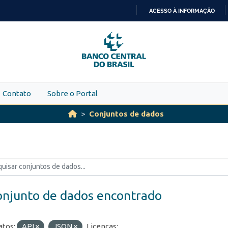
ACESSO À INFORMAÇÃO
IR
PARA
O
CONTEÚDO
Contato
Sobre o Portal
Conjuntos de dados
onjunto de dados encontrado
tos:
API
JSON
Licenças: