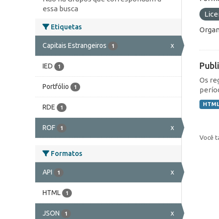
essa busca
Lic
Etiquetas
Organ
Capitais Estrangeiros
x
1
Publ
IED
1
Os re
Portfólio
1
perío
HTM
RDE
1
ROF
x
1
Você t
Formatos
API
x
1
HTML
1
JSON
x
1