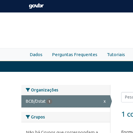
Skip to main content
Dados
Perguntas Frequentes
Tutoriais
Organizações
BCB/Dstat
x
1
1 c
Grupos
Forma
Não há Grupos que correspondam a