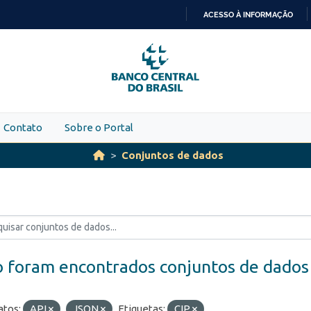
ACESSO À INFORMAÇÃO
IR
PARA
O
CONTEÚDO
Contato
Sobre o Portal
Conjuntos de dados
 foram encontrados conjuntos de dados
tos:
API
JSON
Etiquetas:
CIP