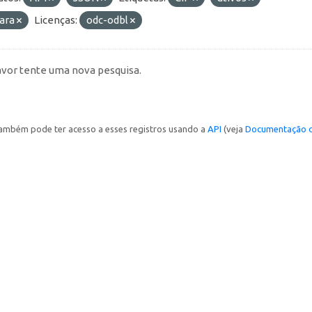
ara
Licenças:
odc-odbl
avor tente uma nova pesquisa.
ambém pode ter acesso a esses registros usando a
API
(veja
Documentação d