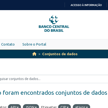
ACESSO À INFORMAÇÃO
IR
PARA
O
CONTEÚDO
Contato
Sobre o Portal
Conjuntos de dados
 foram encontrados conjuntos de dados
tos:
API
JSON
Etiquetas:
CIP
ativos