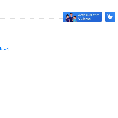
a API
).