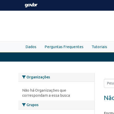
Skip to main content
Dados
Perguntas Frequentes
Tutoriais
Organizações
Não há Organizações que
correspondam a essa busca
Não
Grupos
Forma