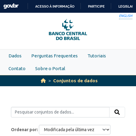
Skip to main content
ACESSO À INFORMAÇÃO
PARTICIPE
LEGISLAÇ
IR
ENGLISH
PARA
O
CONTEÚDO
Dados
Perguntas Frequentes
Tutoriais
Contato
Sobre o Portal
Conjuntos de dados
Ordenar por