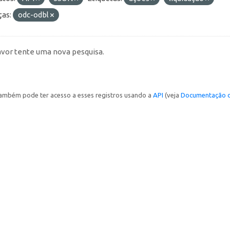
ças:
odc-odbl
avor tente uma nova pesquisa.
ambém pode ter acesso a esses registros usando a
API
(veja
Documentação d