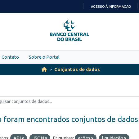
ACESSO À INFORMAÇÃO
IR
PARA
O
CONTEÚDO
Contato
Sobre o Portal
Conjuntos de dados
 foram encontrados conjuntos de dados
tos:
API
JSON
Etiquetas:
ações
liquidação