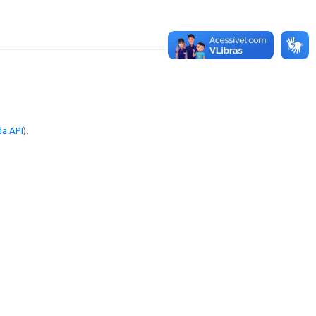
a API
).