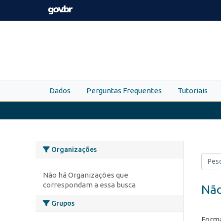
Skip to main content
Dados
Perguntas Frequentes
Tutoriais
Organizações
Não há Organizações que
correspondam a essa busca
Não
Grupos
Forma