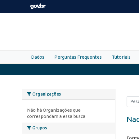
Skip to main content
Dados
Perguntas Frequentes
Tutoriais
Organizações
Não há Organizações que
correspondam a essa busca
Não
Grupos
Forma