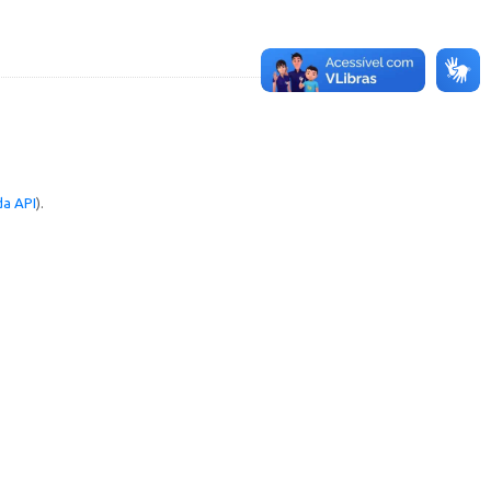
a API
).