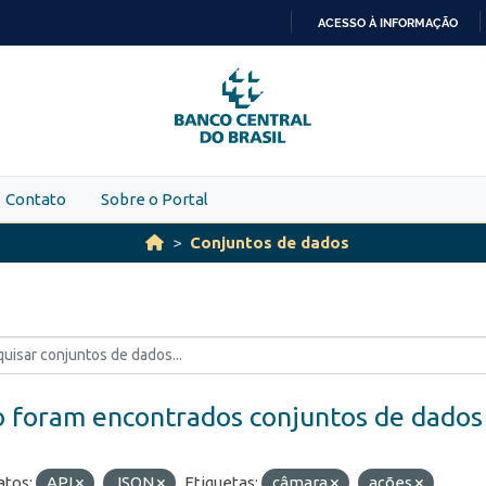
ACESSO À INFORMAÇÃO
IR
PARA
O
CONTEÚDO
Contato
Sobre o Portal
Conjuntos de dados
 foram encontrados conjuntos de dados
tos:
API
JSON
Etiquetas:
câmara
ações