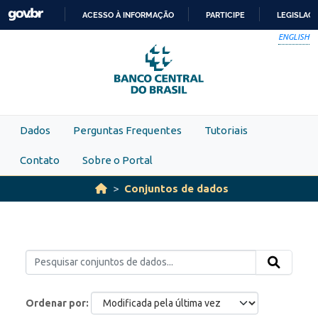
Skip to main content
ACESSO À INFORMAÇÃO
PARTICIPE
LEGISLAÇ
IR
ENGLISH
PARA
O
CONTEÚDO
Dados
Perguntas Frequentes
Tutoriais
Contato
Sobre o Portal
Conjuntos de dados
Ordenar por