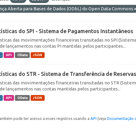
ença Aberta para Bases de Dados (ODbL) do Open Data Commons
tísticas do SPI - Sistema de Pagamentos Instantâneos
ísticas das movimentações financeiras transitadas no SPI (Siste
de lançamentos nas contas PI mantidas pelos participantes...
L
API
OData
JSON
tísticas do STR - Sistema de Transferência de Reserva
ísticas das movimentações financeiras transitadas no STR (Siste
de lançamentos nas contas mantidas pelos participantes...
L
API
OData
JSON
ambém pode ter acesso a esses registros usando a
API
(veja
Documentação d