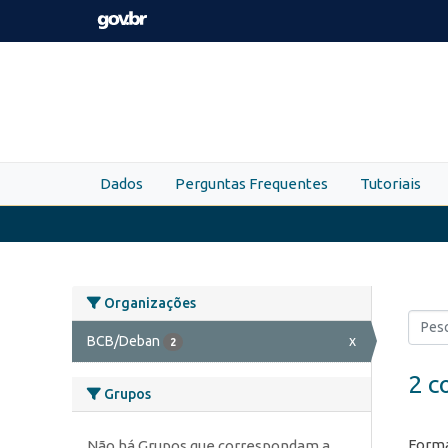
Skip to main content
Dados
Perguntas Frequentes
Tutoriais
Organizações
BCB/Deban
x
2
2 c
Grupos
Forma
Não há Grupos que correspondam a