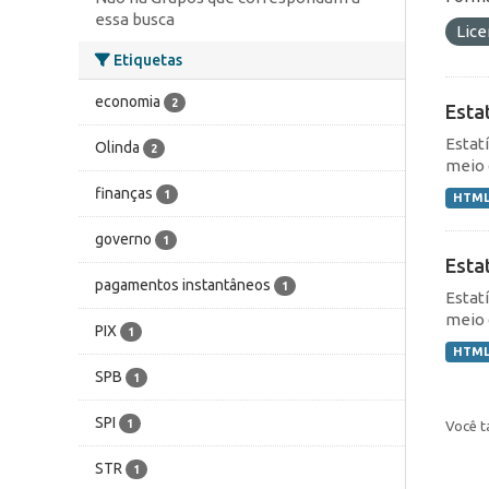
essa busca
Lic
Etiquetas
economia
2
Esta
Estat
Olinda
2
meio 
finanças
1
HTM
governo
1
Esta
pagamentos instantâneos
1
Estat
meio 
PIX
1
HTM
SPB
1
SPI
1
Você t
STR
1