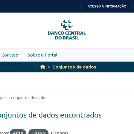
ACESSO À INFORMAÇÃO
IR
PARA
O
CONTEÚDO
Contato
Sobre o Portal
Conjuntos de dados
onjuntos de dados encontrados
tos:
API
JSON
Licenças: