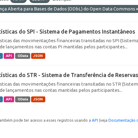
ença Aberta para Bases de Dados (ODbL) do Open Data Commons
tísticas do SPI - Sistema de Pagamentos Instantâneos
ísticas das movimentações financeiras transitadas no SPI (Siste
de lançamentos nas contas PI mantidas pelos participantes...
L
API
OData
JSON
tísticas do STR - Sistema de Transferência de Reserva
ísticas das movimentações financeiras transitadas no STR (Siste
de lançamentos nas contas mantidas pelos participantes...
L
API
OData
JSON
ambém pode ter acesso a esses registros usando a
API
(veja
Documentação d