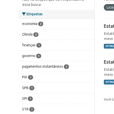
essa busca
Lic
Etiquetas
economia
2
Esta
Estat
Olinda
2
meio 
finanças
1
HTM
governo
1
Esta
pagamentos instantâneos
1
Estat
meio 
PIX
1
HTM
SPB
1
SPI
1
Você t
STR
1