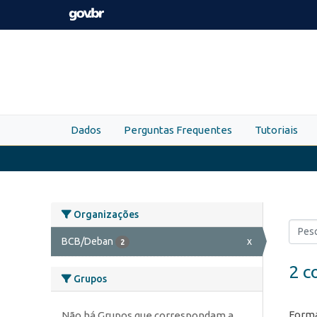
Skip to main content
Dados
Perguntas Frequentes
Tutoriais
Organizações
BCB/Deban
x
2
2 c
Grupos
Forma
Não há Grupos que correspondam a