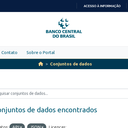
ACESSO À INFORMAÇÃO
IR
PARA
O
CONTEÚDO
Contato
Sobre o Portal
Conjuntos de dados
onjuntos de dados encontrados
tos:
API
JSON
Licenças: