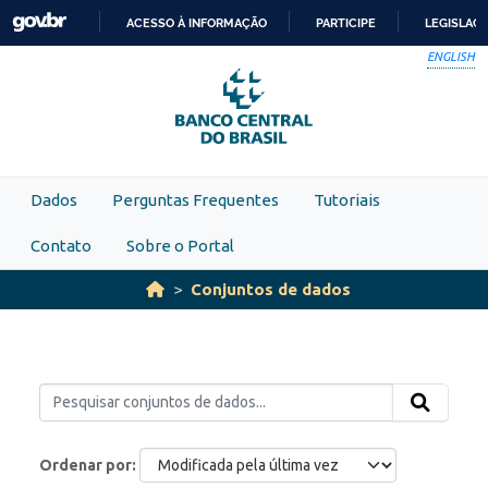
Skip to main content
ACESSO À INFORMAÇÃO
PARTICIPE
LEGISLAÇ
IR
ENGLISH
PARA
O
CONTEÚDO
Dados
Perguntas Frequentes
Tutoriais
Contato
Sobre o Portal
Conjuntos de dados
Ordenar por