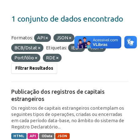
1 conjunto de dados encontrado
Formatos:
API
JSON
Organizações:
BCB/Dstat
Etiquetas:
IED
ROF
Portfólio
RDE
Filtrar Resultados
Publicação dos registros de capitais
estrangeiros
Os registros de capitais estrangeiros contemplam os
seguintes tipos de operações, criadas ou encerradas
em cada período data-base, no âmbito do sistema de
Registro Declaratório...
HTML
API
OData
JSON