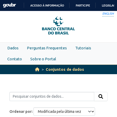
Skip to main content
ACESSO À INFORMAÇÃO
PARTICIPE
LEGISLAÇ
IR
ENGLISH
PARA
O
CONTEÚDO
Dados
Perguntas Frequentes
Tutoriais
Contato
Sobre o Portal
Conjuntos de dados
Ordenar por