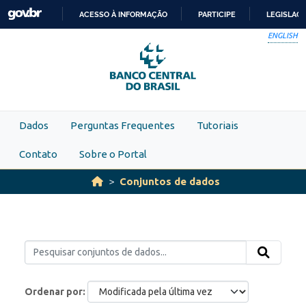
Skip to main content
ACESSO À INFORMAÇÃO
PARTICIPE
LEGISLAÇ
IR
ENGLISH
PARA
O
CONTEÚDO
Dados
Perguntas Frequentes
Tutoriais
Contato
Sobre o Portal
Conjuntos de dados
Ordenar por